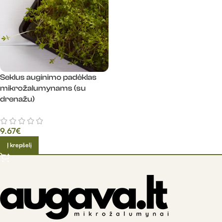
Seklus auginimo padėklas
mikrožalumynams (su
drenažu)
9.67
€
Į krepšelį