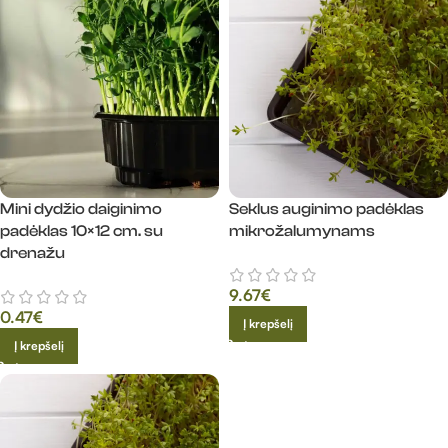
Mini dydžio daiginimo
Seklus auginimo padėklas
padėklas 10×12 cm. su
mikrožalumynams
drenažu
9.67
€
0.47
€
Į krepšelį
Į krepšelį