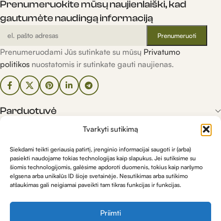
Prenumeruokite mūsų naujienlaiški, kad
gautumėte naudingą informaciją
Prenumeruodami Jūs sutinkate su mūsų
Privatumo
politikos
nuostatomis ir sutinkate gauti naujienas.
Parduotuvė
Tvarkyti sutikimą
Informacija
Siekdami teikti geriausią patirtį, įrenginio informacijai saugoti ir (arba)
pasiekti naudojame tokias technologijas kaip slapukus. Jei sutiksime su
šiomis technologijomis, galėsime apdoroti duomenis, tokius kaip naršymo
Kontaktai
elgsena arba unikalūs ID šioje svetainėje. Nesutikimas arba sutikimo
atšaukimas gali neigiamai paveikti tam tikras funkcijas ir funkcijas.
Priimti