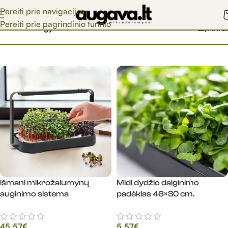
Pereiti prie navigacijos
Pereiti prie pagrindinio turinio
Pradžia
/
Daigyklos
Filtrai
Išmani mikrožalumynų
Midi dydžio daiginimo
auginimo sistema
padėklas 46×30 cm.
45.57
€
5.57
€