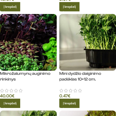
Į krepšelį
Į krepšelį
Mikrožalumynų auginimo
Mini dydžio daiginimo
rinkinys
padėklas 10×12 cm.
40.00
€
0.47
€
Į krepšelį
Į krepšelį