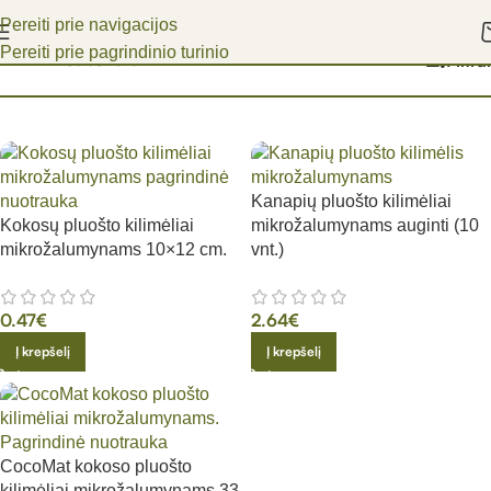
Pereiti prie navigacijos
Pereiti prie pagrindinio turinio
Substratai
Filtrai
Pradžia
/
Kanapių pluošto kilimėliai
Kokosų pluošto kilimėliai
mikrožalumynams auginti (10
mikrožalumynams 10×12 cm.
vnt.)
0.47
€
2.64
€
Į krepšelį
Į krepšelį
CocoMat kokoso pluošto
kilimėliai mikrožalumynams 33