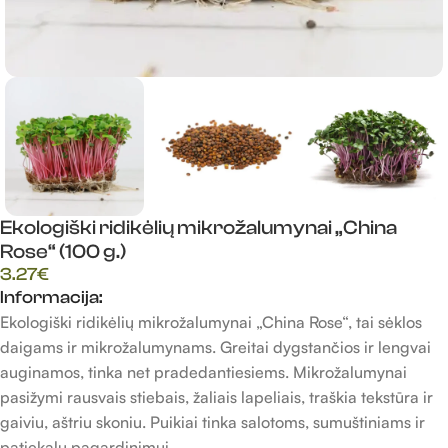
Ekologiški ridikėlių mikrožalumynai „China
Rose“ (100 g.)
3.27
€
Informacija:
Ekologiški ridikėlių mikrožalumynai „China Rose“, tai sėklos
daigams ir mikrožalumynams. Greitai dygstančios ir lengvai
auginamos, tinka net pradedantiesiems. Mikrožalumynai
pasižymi rausvais stiebais, žaliais lapeliais, traškia tekstūra ir
gaiviu, aštriu skoniu. Puikiai tinka salotoms, sumuštiniams ir
patiekalų pagardinimui.