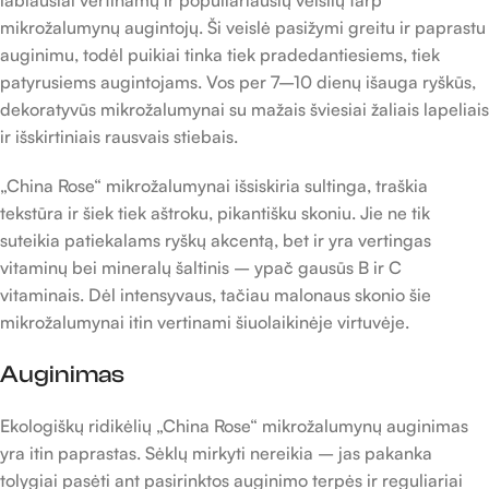
mikrožalumynų augintojų. Ši veislė pasižymi greitu ir paprastu
auginimu, todėl puikiai tinka tiek pradedantiesiems, tiek
patyrusiems augintojams. Vos per 7–10 dienų išauga ryškūs,
dekoratyvūs mikrožalumynai su mažais šviesiai žaliais lapeliais
ir išskirtiniais rausvais stiebais.
„China Rose“ mikrožalumynai išsiskiria sultinga, traškia
tekstūra ir šiek tiek aštroku, pikantišku skoniu. Jie ne tik
suteikia patiekalams ryškų akcentą, bet ir yra vertingas
vitaminų bei mineralų šaltinis – ypač gausūs B ir C
vitaminais. Dėl intensyvaus, tačiau malonaus skonio šie
mikrožalumynai itin vertinami šiuolaikinėje virtuvėje.
Auginimas
Ekologiškų ridikėlių „China Rose“ mikrožalumynų auginimas
yra itin paprastas. Sėklų mirkyti nereikia – jas pakanka
tolygiai pasėti ant pasirinktos auginimo terpės ir reguliariai