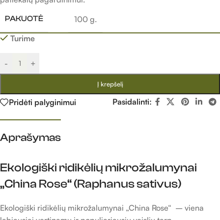
100 g.
PAKUOTĖ
Turime
-
+
Į krepšelį
Pasidalinti:
Pridėti palyginimui
Aprašymas
Ekologiški ridikėlių mikrožalumynai
„China Rose“ (Raphanus sativus)
Ekologiški ridikėlių mikrožalumynai „China Rose“ – viena
labiausiai vertinamų ir populiariausių veislių tarp