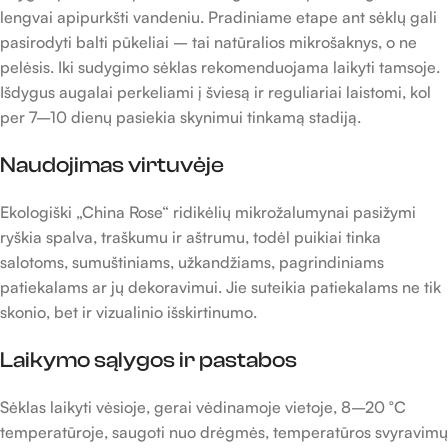
lengvai apipurkšti vandeniu. Pradiniame etape ant sėklų gali
pasirodyti balti pūkeliai – tai natūralios mikrošaknys, o ne
pelėsis. Iki sudygimo sėklas rekomenduojama laikyti tamsoje.
Išdygus augalai perkeliami į šviesą ir reguliariai laistomi, kol
per 7–10 dienų pasiekia skynimui tinkamą stadiją.
Naudojimas virtuvėje
Ekologiški „China Rose“ ridikėlių mikrožalumynai pasižymi
ryškia spalva, traškumu ir aštrumu, todėl puikiai tinka
salotoms, sumuštiniams, užkandžiams, pagrindiniams
patiekalams ar jų dekoravimui. Jie suteikia patiekalams ne tik
skonio, bet ir vizualinio išskirtinumo.
Laikymo sąlygos ir pastabos
Sėklas laikyti vėsioje, gerai vėdinamoje vietoje, 8–20 °C
temperatūroje, saugoti nuo drėgmės, temperatūros svyravimų