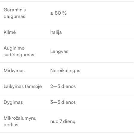
Garantinis
≥ 80 %
daigumas
Kilmė
Italija
Auginimo
Lengvas
sudėtingumas
Mirkymas
Nereikalingas
Laikymas tamsoje
2–3 dienos
Dygimas
3–5 dienos
Mikrožalumynų
nuo 7 dienų
derlius