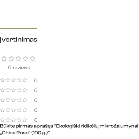
Įvertinimas​
0 reviews
0
0
0
0
0
Būkite pirmas aprašęs “Ekologiški ridikėlių mikrožalumynai
„China Rose“ (100 g.)”