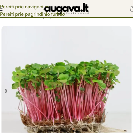
Pereiti prie navigacijos
Pereiti prie pagrindinio turinio
Pradžia
/
Mikrožalumynų sėklos