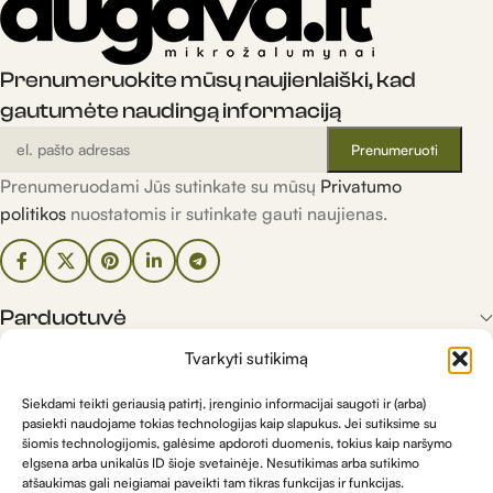
Prenumeruokite mūsų naujienlaiški, kad
gautumėte naudingą informaciją
Prenumeruodami Jūs sutinkate su mūsų
Privatumo
politikos
nuostatomis ir sutinkate gauti naujienas.
Parduotuvė
Tvarkyti sutikimą
Informacija
Siekdami teikti geriausią patirtį, įrenginio informacijai saugoti ir (arba)
pasiekti naudojame tokias technologijas kaip slapukus. Jei sutiksime su
šiomis technologijomis, galėsime apdoroti duomenis, tokius kaip naršymo
Kontaktai
elgsena arba unikalūs ID šioje svetainėje. Nesutikimas arba sutikimo
atšaukimas gali neigiamai paveikti tam tikras funkcijas ir funkcijas.