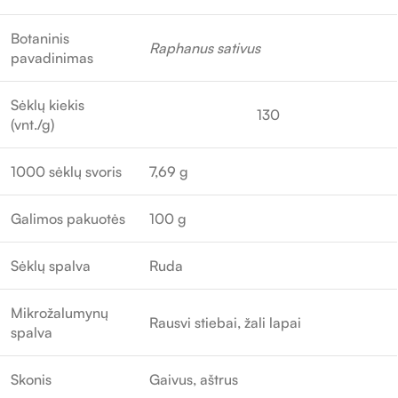
Botaninis
Raphanus sativus
pavadinimas
Sėklų kiekis
130
(vnt./g)
1000 sėklų svoris
7,69 g
Galimos pakuotės
100 g
Sėklų spalva
Ruda
Mikrožalumynų
Rausvi stiebai, žali lapai
spalva
Skonis
Gaivus, aštrus