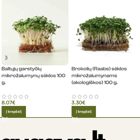
Baltųjų garstyčių
Brokolių (Raabs) sėklos
mikrožalumynų sėklos 100
mikrožalumynams
g.
(ekologiškos) 100 g.
8.07
€
3.30
€
Į krepšelį
Į krepšelį