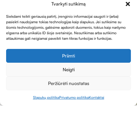
Tvarkyti sutikimą
Prenumeruodami Jūs sutinkate su mūsų
Privatumo
politikos
nuostatomis ir sutinkate gauti naujienas.
Siekdami teikti geriausią patirtį, įrenginio informacijai saugoti ir (arba)
pasiekti naudojame tokias technologijas kaip slapukus. Jei sutiksime su
šiomis technologijomis, galėsime apdoroti duomenis, tokius kaip naršymo
elgsena arba unikalūs ID šioje svetainėje. Nesutikimas arba sutikimo
atšaukimas gali neigiamai paveikti tam tikras funkcijas ir funkcijas.
Parduotuvė
Priimti
Informacija
Neigti
Peržiūrėti nuostatas
Kontaktai
Slapukų politika
Privatumo politika
Kontaktai
rduotuvė
Produktų sąrašas
Krepšelis
Paskyra
Visos teisės saugomos MB "TABALA". Kopijuoti svetainėje
pateikta informacija be mūsų sutikimo draudžiama.