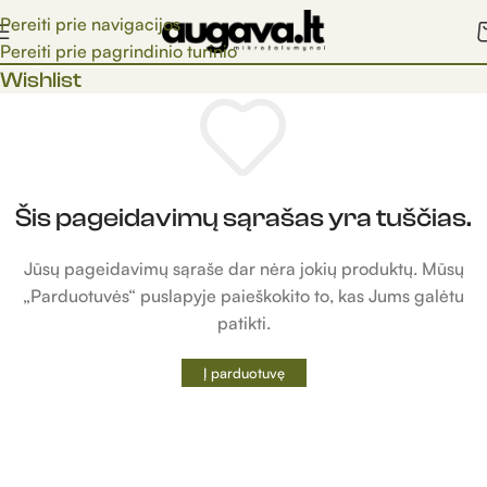
Pereiti prie navigacijos
Pereiti prie pagrindinio turinio
Wishlist
Šis pageidavimų sąrašas yra tuščias.
Jūsų pageidavimų sąraše dar nėra jokių produktų. Mūsų
„Parduotuvės“ puslapyje paieškokito to, kas Jums galėtu
patikti.
Į parduotuvę