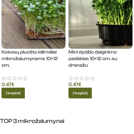
Kokosų pluošto kilimėliai
Mini dydžio daiginimo
mikrožalumynams 10×12
padėklas 10×12 cm. su
cm.
drenažu
0.47
€
0.47
€
Į krepšelį
Į krepšelį
TOP 3 mikrožalumynai