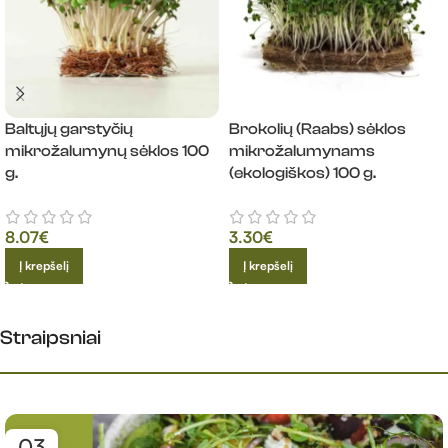
Baltųjų garstyčių
Brokolių (Raabs) sėklos
mikrožalumynų sėklos 100
mikrožalumynams
g.
(ekologiškos) 100 g.
8.07
€
3.30
€
Į krepšelį
Į krepšelį
Straipsniai​
03