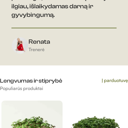
ilgiau, išlaikydamas darną ir
gyvybingumą.​
Renata
Trenerė
Lengvumas ir stiprybė
Į parduotuvę
Populiarūs produktai