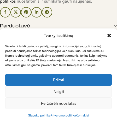
politikos
nuostatomis ir sutinkate gauti naujienas.
Parduotuvė
Tvarkyti sutikimą
Informacija
Siekdami teikti geriausią patirtį, įrenginio informacijai saugoti ir (arba)
pasiekti naudojame tokias technologijas kaip slapukus. Jei sutiksime su
šiomis technologijomis, galėsime apdoroti duomenis, tokius kaip naršymo
Kontaktai
elgsena arba unikalūs ID šioje svetainėje. Nesutikimas arba sutikimo
atšaukimas gali neigiamai paveikti tam tikras funkcijas ir funkcijas.
Priimti
Visos teisės saugomos MB "TABALA". Kopijuoti svetainėje
Neigti
pateikta informacija be mūsų sutikimo draudžiama.
Peržiūrėti nuostatas
Mes naudojame slapukus, kad užtikrintume geriausią
Slapukų politika
Privatumo politika
Kontaktai