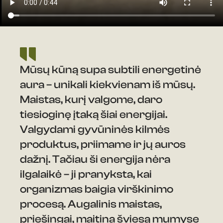
Mūsų kūną supa subtili energetinė
aura – unikali kiekvienam iš mūsų.
Maistas, kurį valgome, daro
tiesioginę įtaką šiai energijai.
Valgydami gyvūninės kilmės
produktus, priimame ir jų auros
dažnį. Tačiau ši energija nėra
ilgalaikė – ji pranyksta, kai
organizmas baigia virškinimo
procesą. Augalinis maistas,
priešingai, maitina šviesą mumyse