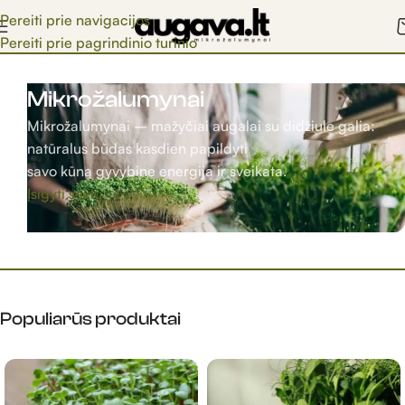
Pereiti prie navigacijos
Pereiti prie pagrindinio turinio
Mikrožalumynai
Mikrožalumynai – mažyčiai augalai su didžiule galia:
natūralus būdas kasdien papildyti
savo kūną gyvybine energija ir sveikata.
Įsigyti sėklų
Populiarūs produktai​