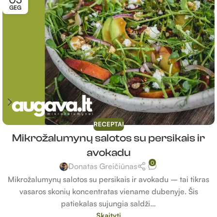
GEG
RECEPTAI
Mikrožalumynų salotos su persikais ir
avokadu
0
Donatas Greičiūnas
Mikrožalumynų salotos su persikais ir avokadu – tai tikras
vasaros skonių koncentratas viename dubenyje. Šis
patiekalas sujungia saldži…
Skaityti