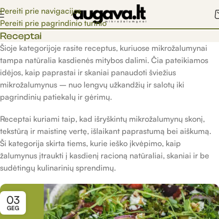
Pereiti prie navigacijos
Pereiti prie pagrindinio turinio
Receptai
Šioje kategorijoje rasite receptus, kuriuose mikrožalumynai
tampa natūralia kasdienės mitybos dalimi. Čia pateikiamos
idėjos, kaip paprastai ir skaniai panaudoti šviežius
mikrožalumynus – nuo lengvų užkandžių ir salotų iki
pagrindinių patiekalų ir gėrimų.
Receptai kuriami taip, kad išryškintų mikrožalumynų skonį,
tekstūrą ir maistinę vertę, išlaikant paprastumą bei aiškumą.
Ši kategorija skirta tiems, kurie ieško įkvėpimo, kaip
žalumynus įtraukti į kasdienį racioną natūraliai, skaniai ir be
sudėtingų kulinarinių sprendimų.
03
GEG