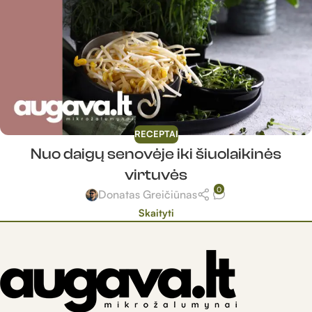
RECEPTAI
Nuo daigų senovėje iki šiuolaikinės
virtuvės
0
Donatas Greičiūnas
Skaityti