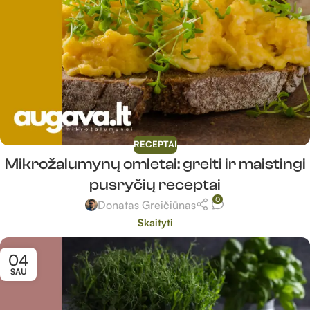
RECEPTAI
Mikrožalumynų omletai: greiti ir maistingi
pusryčių receptai
0
Donatas Greičiūnas
Skaityti
04
SAU