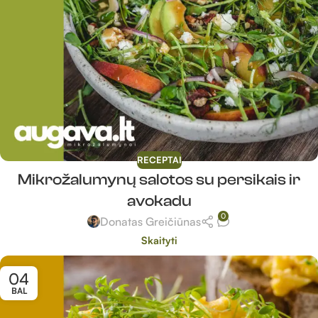
RECEPTAI
Mikrožalumynų salotos su persikais ir
avokadu
0
Donatas Greičiūnas
Skaityti
04
BAL
tiste/