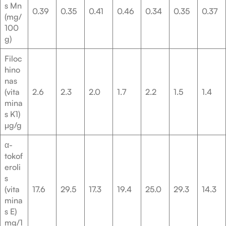
s Mn
0.39
0.35
0.41
0.46
0.34
0.35
0.37
(mg/
100
g)
Filoc
hino
nas
(vita
2.6
2.3
2.0
1.7
2.2
1.5
1.4
mina
s K1)
µg/g
α-
tokof
eroli
s
(vita
17.6
29.5
17.3
19.4
25.0
29.3
14.3
mina
s E)
mg/1