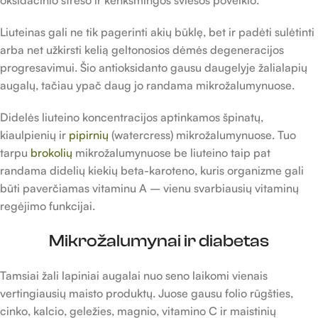
Liuteinas gali ne tik pagerinti akių būklę, bet ir padėti sulėtinti
arba net užkirsti kelią geltonosios dėmės degeneracijos
progresavimui. Šio antioksidanto gausu daugelyje žalialapių
augalų, tačiau ypač daug jo randama mikrožalumynuose.
Didelės liuteino koncentracijos aptinkamos špinatų,
kiaulpienių ir
pipirnių
(watercress) mikrožalumynuose. Tuo
tarpu
brokolių
mikrožalumynuose be liuteino taip pat
randama didelių kiekių beta-karoteno, kuris organizme gali
būti paverčiamas vitaminu A – vienu svarbiausių vitaminų
regėjimo funkcijai.
Mikrožalumynai ir diabetas
Tamsiai žali lapiniai augalai nuo seno laikomi vienais
vertingiausių maisto produktų. Juose gausu folio rūgšties,
cinko, kalcio, geležies, magnio, vitamino C ir maistinių