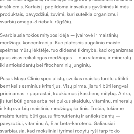
ir sėklomis. Kartais ji papildoma ir sveikais gyvūninės kilmės
produktais, pavyzdžiui, žuvimi, kuri suteikia organizmui
svarbių omega-3 riebalų rūgščių.
Svarbiausia tokios mitybos idėja – įvairovė ir maistinių
medžiagų koncentracija. Kuo platesnis augalinio maisto
spektras mūsų lėkštėje, tuo didesnė tikimybė, kad organizmas
gaus visas reikalingas medžiagas – nuo vitaminų ir mineralų
iki antioksidantų bei fitocheminių junginių.
Pasak Mayo Clinic specialistų, sveikas maistas turėtų atitikti
bent kelis esminius kriterijus. Visų pirma, jis turi būti lengvai
prieinamas ir paprastai įtraukiamas į kasdienę mitybą. Antra,
jis turi būti geras arba net puikus skaidulų, vitaminų, mineralų
ir kitų svarbių maistinių medžiagų šaltinis. Trečia, tokiame
maiste turėtų būti gausu fitonutrientų ir antioksidantų –
pavyzdžiui, vitaminų A, E ar beta-karoteno. Galiausiai
svarbiausia, kad moksliniai tyrimai rodytų ryšį tarp tokio