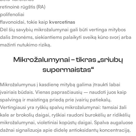
retinoinė rūgštis (RA)
polifenoliai
flavonoidai, tokie kaip
kvercetinas
Dėl šių savybių mikrožalumynai gali būti vertinga mitybos
dalis žmonėms, siekiantiems palaikyti sveiką kūno svorį arba
mažinti nutukimo riziką.
Mikrožalumynai – tikras „sriubų
supermaistas“
Mikrožalumynus į kasdienę mitybą galima įtraukti labai
įvairiais būdais. Vienas paprasčiausių – naudoti juos kaip
spalvingą ir maistingą priedą prie įvairių patiekalų.
Vertingiausi yra ryškių spalvų mikrožalumynai: tamsiai žali
kale ar brokolių daigai, ryškiai raudoni burokėlių ar ridikėlių
mikrožalumynai, violetiniai kopūstų daigai. Spalva augaluose
dažnai signalizuoja apie didelę antioksidantų koncentraciją.