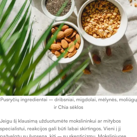
Pusryčių ingredientai – dribsniai, migdolai, mėlynės, moliūgų
ir Chia sėklos
Jeigu šį klausimą užduotumėte mokslininkui ar mitybos
specialistui, reakcijos gali būti labai skirtingos. Vieni į jį
pažvelgtų su šypsena, kiti – su skepticizmu. Moksliniuose