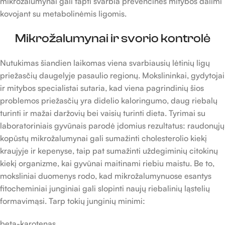
mikrožalumynai gali tapti svarbia prevencinės mitybos dalimi
kovojant su metabolinėmis ligomis.
Mikrožalumynai ir svorio kontrolė
Nutukimas šiandien laikomas viena svarbiausių lėtinių ligų
priežasčių daugelyje pasaulio regionų. Mokslininkai, gydytojai
ir mitybos specialistai sutaria, kad viena pagrindinių šios
problemos priežasčių yra didelio kaloringumo, daug riebalų
turinti ir mažai daržovių bei vaisių turinti dieta. Tyrimai su
laboratoriniais gyvūnais parodė įdomius rezultatus: raudonųjų
kopūstų mikrožalumynai gali sumažinti cholesterolio kiekį
kraujyje ir kepenyse, taip pat sumažinti uždegiminių citokinų
kiekį organizme, kai gyvūnai maitinami riebiu maistu. Be to,
moksliniai duomenys rodo, kad mikrožalumynuose esantys
fitocheminiai junginiai gali slopinti naujų riebalinių ląstelių
formavimąsi. Tarp tokių junginių minimi:
beta-karotenas