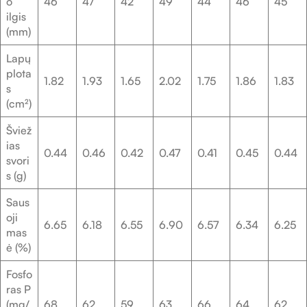
o
46
47
42
49
44
46
45
ilgis
(mm)
Lapų
plota
1.82
1.93
1.65
2.02
1.75
1.86
1.83
s
(cm²)
Šviež
ias
0.44
0.46
0.42
0.47
0.41
0.45
0.44
svori
s (g)
Saus
oji
6.65
6.18
6.55
6.90
6.57
6.34
6.25
mas
ė (%)
Fosfo
ras P
(mg/
68
62
59
63
66
64
62