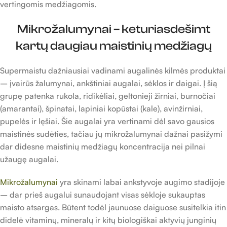
vertingomis medžiagomis.
Mikrožalumynai – keturiasdešimt
kartų daugiau maistinių medžiagų
Supermaistu dažniausiai vadinami augalinės kilmės produktai
– įvairūs žalumynai, ankštiniai augalai, sėklos ir daigai. Į šią
grupę patenka rukola, ridikėliai, geltonieji žirniai, burnočiai
(amarantai), špinatai, lapiniai kopūstai (kale), avinžirniai,
pupelės ir lęšiai. Šie augalai yra vertinami dėl savo gausios
maistinės sudėties, tačiau jų mikrožalumynai dažnai pasižymi
dar didesne maistinių medžiagų koncentracija nei pilnai
užaugę augalai.
Mikrožalumynai
yra skinami labai ankstyvoje augimo stadijoje
– dar prieš augalui sunaudojant visas sėkloje sukauptas
maisto atsargas. Būtent todėl jaunuose daiguose susitelkia itin
didelė vitaminų, mineralų ir kitų biologiškai aktyvių junginių