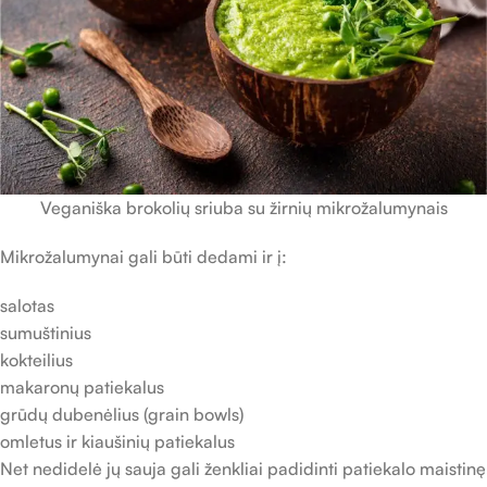
Veganiška brokolių sriuba su žirnių mikrožalumynais
Mikrožalumynai gali būti dedami ir į:
salotas
sumuštinius
kokteilius
makaronų patiekalus
grūdų dubenėlius (grain bowls)
omletus ir kiaušinių patiekalus
Net nedidelė jų sauja gali ženkliai padidinti patiekalo maistinę