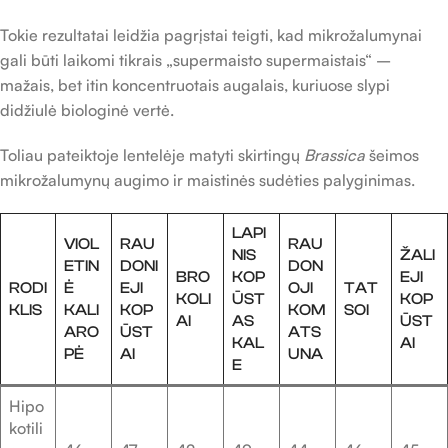
Tokie rezultatai leidžia pagrįstai teigti, kad mikrožalumynai
gali būti laikomi tikrais „supermaisto supermaistais“ –
mažais, bet itin koncentruotais augalais, kuriuose slypi
didžiulė biologinė vertė.
Toliau pateiktoje lentelėje matyti skirtingų
Brassica
šeimos
mikrožalumynų augimo ir maistinės sudėties palyginimas.
LAPI
VIOL
RAU
RAU
NIS
ŽALI
ETIN
DONI
DON
BRO
KOP
EJI
RODI
Ė
EJI
OJI
TAT
KOLI
ŪST
KOP
KLIS
KALI
KOP
KOM
SOI
AI
AS
ŪST
ARO
ŪST
ATS
KAL
AI
PĖ
AI
UNA
E
Hipo
kotili