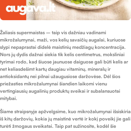
Žaliasis supermaistas
– taip vis dažniau vadinami
mikrožalumynai, maži, vos kelių savaičių augalai, kuriuose
slypi nepaprastai didelė maistinių medžiagų koncentracija.
Nors jų dydis dažnai siekia tik kelis centimetrus, moksliniai
tyrimai rodo, kad šiuose jaunuose daiguose gali būti kelis ar
net keliasdešimt kartų daugiau vitaminų, mineralų ir
antioksidantų nei pilnai užaugusiose daržovėse. Dėl šios
priežasties mikrožalumynai šiandien laikomi vienu
vertingiausių augalinių produktų sveikai ir subalansuotai
mitybai.
Šiame straipsnyje apžvelgsime, kuo mikrožalumynai išsiskiria
iš kitų daržovių, kokia jų maistinė vertė ir kokį poveikį jie gali
tiste/
turėti žmogaus sveikatai. Taip pat sužinosite, kodėl šie