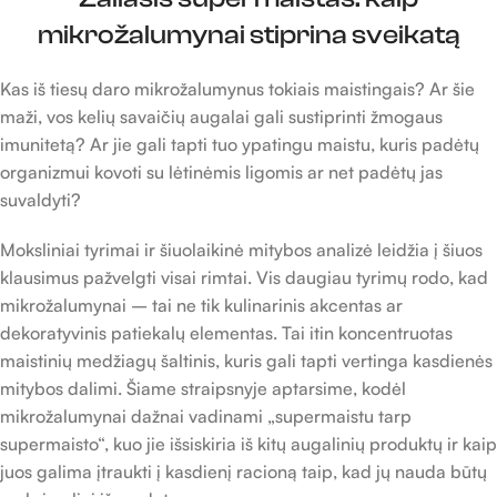
mikrožalumynai stiprina sveikatą
Kas iš tiesų daro mikrožalumynus tokiais maistingais? Ar šie
maži, vos kelių savaičių augalai gali sustiprinti žmogaus
imunitetą? Ar jie gali tapti tuo ypatingu maistu, kuris padėtų
organizmui kovoti su lėtinėmis ligomis ar net padėtų jas
suvaldyti?
Moksliniai tyrimai ir šiuolaikinė mitybos analizė leidžia į šiuos
klausimus pažvelgti visai rimtai. Vis daugiau tyrimų rodo, kad
mikrožalumynai – tai ne tik kulinarinis akcentas ar
dekoratyvinis patiekalų elementas. Tai itin koncentruotas
maistinių medžiagų šaltinis, kuris gali tapti vertinga kasdienės
mitybos dalimi. Šiame straipsnyje aptarsime, kodėl
mikrožalumynai dažnai vadinami „supermaistu tarp
supermaisto“, kuo jie išsiskiria iš kitų augalinių produktų ir kaip
juos galima įtraukti į kasdienį racioną taip, kad jų nauda būtų