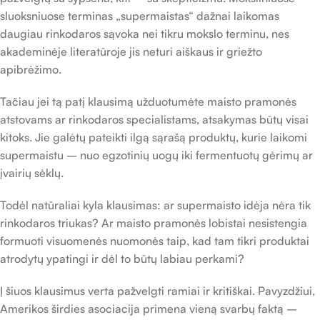
sluoksniuose terminas „supermaistas“ dažnai laikomas
daugiau rinkodaros sąvoka nei tikru mokslo terminu, nes
akademinėje literatūroje jis neturi aiškaus ir griežto
apibrėžimo.
Tačiau jei tą patį klausimą užduotumėte maisto pramonės
atstovams ar rinkodaros specialistams, atsakymas būtų visai
kitoks. Jie galėtų pateikti ilgą sąrašą produktų, kurie laikomi
supermaistu – nuo egzotinių uogų iki fermentuotų gėrimų ar
įvairių sėklų.
Todėl natūraliai kyla klausimas: ar supermaisto idėja nėra tik
rinkodaros triukas? Ar maisto pramonės lobistai nesistengia
formuoti visuomenės nuomonės taip, kad tam tikri produktai
atrodytų ypatingi ir dėl to būtų labiau perkami?
Į šiuos klausimus verta pažvelgti ramiai ir kritiškai. Pavyzdžiui,
Amerikos širdies asociacija primena vieną svarbų faktą –