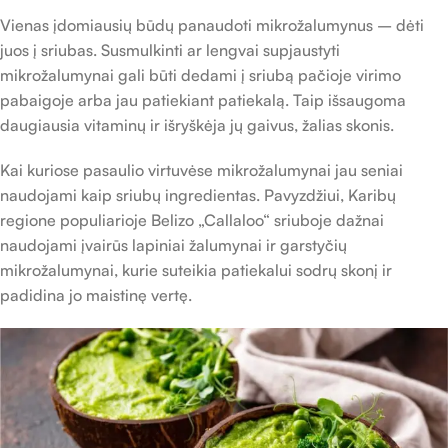
Vienas įdomiausių būdų panaudoti mikrožalumynus – dėti
juos į sriubas. Susmulkinti ar lengvai supjaustyti
mikrožalumynai gali būti dedami į sriubą pačioje virimo
pabaigoje arba jau patiekiant patiekalą. Taip išsaugoma
daugiausia vitaminų ir išryškėja jų gaivus, žalias skonis.
Kai kuriose pasaulio virtuvėse mikrožalumynai jau seniai
naudojami kaip sriubų ingredientas. Pavyzdžiui, Karibų
regione populiarioje Belizo „Callaloo“ sriuboje dažnai
naudojami įvairūs lapiniai žalumynai ir garstyčių
mikrožalumynai, kurie suteikia patiekalui sodrų skonį ir
padidina jo maistinę vertę.