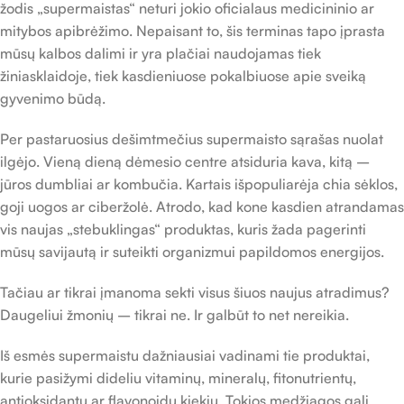
žodis „supermaistas“ neturi jokio oficialaus medicininio ar
mitybos apibrėžimo. Nepaisant to, šis terminas tapo įprasta
mūsų kalbos dalimi ir yra plačiai naudojamas tiek
žiniasklaidoje, tiek kasdieniuose pokalbiuose apie sveiką
gyvenimo būdą.
Per pastaruosius dešimtmečius supermaisto sąrašas nuolat
ilgėjo. Vieną dieną dėmesio centre atsiduria kava, kitą –
jūros dumbliai ar kombučia. Kartais išpopuliarėja chia sėklos,
goji uogos ar ciberžolė. Atrodo, kad kone kasdien atrandamas
vis naujas „stebuklingas“ produktas, kuris žada pagerinti
mūsų savijautą ir suteikti organizmui papildomos energijos.
Tačiau ar tikrai įmanoma sekti visus šiuos naujus atradimus?
Daugeliui žmonių – tikrai ne. Ir galbūt to net nereikia.
Iš esmės supermaistu dažniausiai vadinami tie produktai,
kurie pasižymi dideliu vitaminų, mineralų, fitonutrientų,
antioksidantų ar flavonoidų kiekiu. Tokios medžiagos gali