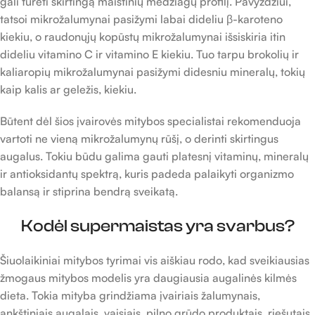
gali turėti skirtingą maistinių medžiagų profilį. Pavyzdžiui,
tatsoi mikrožalumynai pasižymi labai dideliu β-karoteno
kiekiu, o raudonųjų kopūstų mikrožalumynai išsiskiria itin
dideliu vitamino C ir vitamino E kiekiu. Tuo tarpu brokolių ir
kaliaropių mikrožalumynai pasižymi didesniu mineralų, tokių
kaip kalis ar geležis, kiekiu.
Būtent dėl šios įvairovės mitybos specialistai rekomenduoja
vartoti ne vieną mikrožalumynų rūšį, o derinti skirtingus
augalus. Tokiu būdu galima gauti platesnį vitaminų, mineralų
ir antioksidantų spektrą, kuris padeda palaikyti organizmo
balansą ir stiprina bendrą sveikatą.
Kodėl supermaistas yra svarbus?
Šiuolaikiniai mitybos tyrimai vis aiškiau rodo, kad sveikiausias
žmogaus mitybos modelis yra daugiausia augalinės kilmės
dieta. Tokia mityba grindžiama įvairiais žalumynais,
ankštiniais augalais, vaisiais, pilno grūdo produktais, riešutais