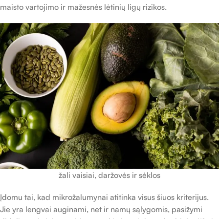
maisto vartojimo ir mažesnės lėtinių ligų rizikos.
žali vaisiai, daržovės ir sėklos
Įdomu tai, kad mikrožalumynai atitinka visus šiuos kriterijus.
Jie yra lengvai auginami, net ir namų sąlygomis, pasižymi