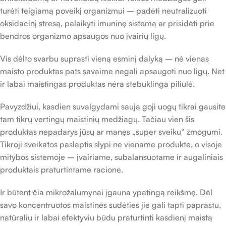
turėti teigiamą poveikį organizmui – padėti neutralizuoti
oksidacinį stresą, palaikyti imuninę sistemą ar prisidėti prie
bendros organizmo apsaugos nuo įvairių ligų.
Vis dėlto svarbu suprasti vieną esminį dalyką – nė vienas
maisto produktas pats savaime negali apsaugoti nuo ligų. Net
ir labai maistingas produktas nėra stebuklinga piliulė.
Pavyzdžiui, kasdien suvalgydami saują goji uogų tikrai gausite
tam tikrų vertingų maistinių medžiagų. Tačiau vien šis
produktas nepadarys jūsų ar manęs „super sveiku“ žmogumi.
Tikroji sveikatos paslaptis slypi ne viename produkte, o visoje
mitybos sistemoje – įvairiame, subalansuotame ir augaliniais
produktais praturtintame racione.
Ir būtent čia mikrožalumynai įgauna ypatingą reikšmę. Dėl
savo koncentruotos maistinės sudėties jie gali tapti paprastu,
natūraliu ir labai efektyviu būdu praturtinti kasdienį maistą