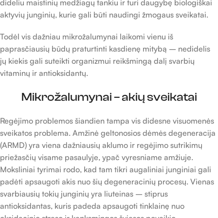
dideliu maistinių medžiagų tankiu ir turi daugybę biologiškai
aktyvių junginių, kurie gali būti naudingi žmogaus sveikatai.
Todėl vis dažniau mikrožalumynai laikomi vienu iš
paprasčiausių būdų praturtinti kasdienę mitybą – nedidelis
jų kiekis gali suteikti organizmui reikšmingą dalį svarbių
vitaminų ir antioksidantų.
Mikrožalumynai – akių sveikatai
Regėjimo problemos šiandien tampa vis didesne visuomenės
sveikatos problema. Amžinė geltonosios dėmės degeneracija
(ARMD) yra viena dažniausių aklumo ir regėjimo sutrikimų
priežasčių visame pasaulyje, ypač vyresniame amžiuje.
Moksliniai tyrimai rodo, kad tam tikri augaliniai junginiai gali
padėti apsaugoti akis nuo šių degeneracinių procesų. Vienas
svarbiausių tokių junginių yra liuteinas – stiprus
antioksidantas, kuris padeda apsaugoti tinklainę nuo
oksidacinio streso ir kenksmingos šviesos poveikio.