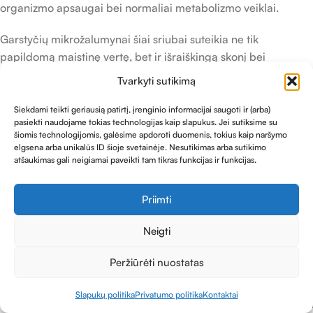
organizmo apsaugai bei normaliai metabolizmo veiklai.
Garstyčių mikrožalumynai šiai sriubai suteikia ne tik
papildomą maistinę vertę, bet ir išraiškingą skonį bei
aromatą. Tuo tarpu amarantas pasižymi švelniu, šiek tiek
Tvarkyti sutikimą
žemišku skoniu, kuris puikiai subalansuoja garstyčių
pikantiškumą.
Siekdami teikti geriausią patirtį, įrenginio informacijai saugoti ir (arba)
pasiekti naudojame tokias technologijas kaip slapukus. Jei sutiksime su
šiomis technologijomis, galėsime apdoroti duomenis, tokius kaip naršymo
SKONIO
elgsena arba unikalūs ID šioje svetainėje. Nesutikimas arba sutikimo
MIKROŽAL
atšaukimas gali neigiamai paveikti tam tikras funkcijas ir funkcijas.
SKONIS
AROMATAS
INTENSYVU
UMYNAI
MAS
Priimti
Garstyčių
Aitrus,
mikrožalumy
Saldus
prieskoniška
Stiprus
Neigti
nai
s
Peržiūrėti nuostatas
Amaranto
(callaloo)
Saldus
Žemiškas
Švelnus
lapai
Slapukų politika
Privatumo politika
Kontaktai
arduotuvė
Šoninė juosta
Produktų sąrašas
Krepšelis
Paskyra