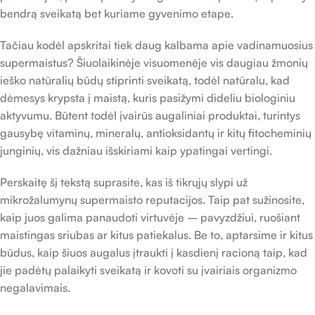
bendrą sveikatą bet kuriame gyvenimo etape.
Tačiau kodėl apskritai tiek daug kalbama apie vadinamuosius
supermaistus? Šiuolaikinėje visuomenėje vis daugiau žmonių
ieško natūralių būdų stiprinti sveikatą, todėl natūralu, kad
dėmesys krypsta į maistą, kuris pasižymi dideliu biologiniu
aktyvumu. Būtent todėl įvairūs augaliniai produktai, turintys
gausybę vitaminų, mineralų, antioksidantų ir kitų fitocheminių
junginių, vis dažniau išskiriami kaip ypatingai vertingi.
Perskaitę šį tekstą suprasite, kas iš tikrųjų slypi už
mikrožalumynų supermaisto reputacijos. Taip pat sužinosite,
kaip juos galima panaudoti virtuvėje – pavyzdžiui, ruošiant
maistingas sriubas ar kitus patiekalus. Be to, aptarsime ir kitus
būdus, kaip šiuos augalus įtraukti į kasdienį racioną taip, kad
jie padėtų palaikyti sveikatą ir kovoti su įvairiais organizmo
negalavimais.