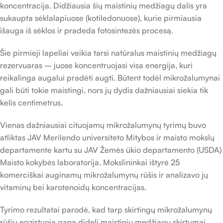
koncentracija. Didžiausia šių maistinių medžiagų dalis yra
sukaupta sėklalapiuose (kotiledonuose), kurie pirmiausia
išauga iš sėklos ir pradeda fotosintezės procesą.
Šie pirmieji lapeliai veikia tarsi natūralus maistinių medžiagų
rezervuaras – juose koncentruojasi visa energija, kuri
reikalinga augalui pradėti augti. Būtent todėl mikrožalumynai
gali būti tokie maistingi, nors jų dydis dažniausiai siekia tik
kelis centimetrus.
Vienas dažniausiai cituojamų mikrožalumynų tyrimų buvo
atliktas JAV Merilendo universiteto Mitybos ir maisto mokslų
departamente kartu su JAV Žemės ūkio departamento (USDA)
Maisto kokybės laboratorija. Mokslininkai ištyrė 25
komerciškai auginamų mikrožalumynų rūšis ir analizavo jų
vitaminų bei karotenoidų koncentracijas.
Tyrimo rezultatai parodė, kad tarp skirtingų mikrožalumynų
rūšių egzistuoja gana dideli maistinių medžiagų skirtumai.