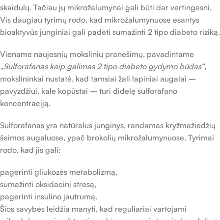
skaidulų. Tačiau jų mikrožalumynai gali būti dar vertingesni.
Vis daugiau tyrimų rodo, kad mikrožalumynuose esantys
bioaktyvūs junginiai gali padėti sumažinti 2 tipo diabeto riziką.
Viename naujesnių mokslinių pranešimų, pavadintame
„Sulforafanas kaip galimas 2 tipo diabeto gydymo būdas“
,
mokslininkai nustatė, kad tamsiai žali lapiniai augalai –
pavyzdžiui, kale kopūstai – turi didelę sulforafano
koncentraciją.
Sulforafanas yra natūralus junginys, randamas kryžmažiedžių
šeimos augaluose, ypač brokolių mikrožalumynuose. Tyrimai
rodo, kad jis gali:
pagerinti gliukozės metabolizmą,
sumažinti oksidacinį stresą,
pagerinti insulino jautrumą.
Šios savybės leidžia manyti, kad reguliariai vartojami