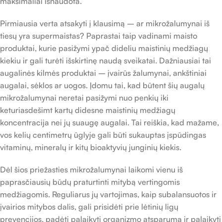
maksimaliai išnaudota.
Pirmiausia verta atsakyti į klausimą – ar mikrožalumynai iš
tiesų yra supermaistas? Paprastai taip vadinami maisto
produktai, kurie pasižymi ypač dideliu maistinių medžiagų
kiekiu ir gali turėti išskirtinę naudą sveikatai. Dažniausiai tai
augalinės kilmės produktai – įvairūs žalumynai, ankštiniai
augalai, sėklos ar uogos. Įdomu tai, kad būtent šių augalų
mikrožalumynai neretai pasižymi nuo penkių iki
keturiasdešimt kartų didesne maistinių medžiagų
koncentracija nei jų suaugę augalai. Tai reiškia, kad mažame,
vos kelių centimetrų ūglyje gali būti sukauptas įspūdingas
vitaminų, mineralų ir kitų bioaktyvių junginių kiekis.
Dėl šios priežasties mikrožalumynai laikomi vienu iš
paprasčiausių būdų praturtinti mitybą vertingomis
medžiagomis. Reguliarus jų vartojimas, kaip subalansuotos ir
įvairios mitybos dalis, gali prisidėti prie lėtinių ligų
prevencijos, padėti palaikyti organizmo atsparumą ir palaikyti