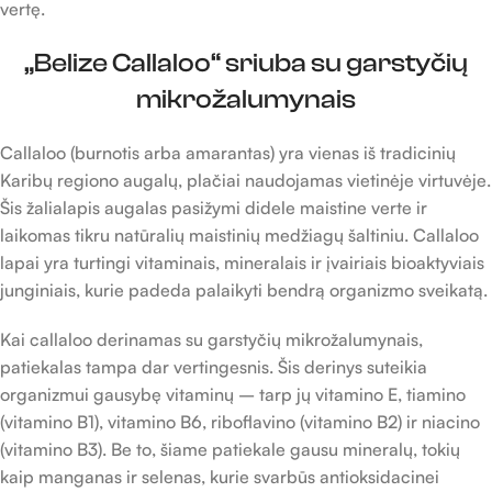
vertę.
„Belize Callaloo“ sriuba su garstyčių
mikrožalumynais
Callaloo (burnotis arba amarantas) yra vienas iš tradicinių
Karibų regiono augalų, plačiai naudojamas vietinėje virtuvėje.
Šis žalialapis augalas pasižymi didele maistine verte ir
laikomas tikru natūralių maistinių medžiagų šaltiniu. Callaloo
lapai yra turtingi vitaminais, mineralais ir įvairiais bioaktyviais
junginiais, kurie padeda palaikyti bendrą organizmo sveikatą.
Kai callaloo derinamas su garstyčių mikrožalumynais,
patiekalas tampa dar vertingesnis. Šis derinys suteikia
organizmui gausybę vitaminų – tarp jų vitamino E, tiamino
(vitamino B1), vitamino B6, riboflavino (vitamino B2) ir niacino
(vitamino B3). Be to, šiame patiekale gausu mineralų, tokių
kaip manganas ir selenas, kurie svarbūs antioksidacinei