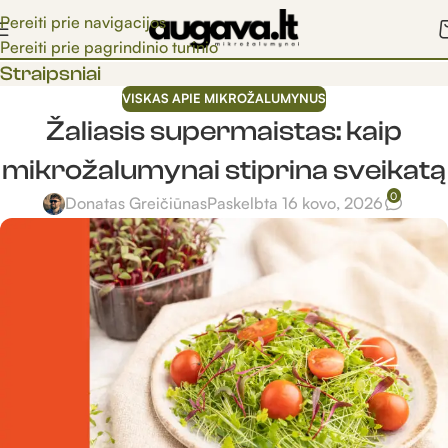
Pereiti prie navigacijos
Pereiti prie pagrindinio turinio
Straipsniai
VISKAS APIE MIKROŽALUMYNUS
Žaliasis supermaistas: kaip
mikrožalumynai stiprina sveikatą
0
Donatas Greičiūnas
Paskelbta 16 kovo, 2026