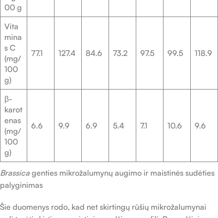
00 g
Vita
mina
s C
77.1
127.4
84.6
73.2
97.5
99.5
118.9
(mg/
100
g)
β-
karot
enas
6.6
9.9
6.9
5.4
7.1
10.6
9.6
(mg/
100
g)
Brassica
genties mikrožalumynų augimo ir maistinės sudėties
palyginimas
Šie duomenys rodo, kad net skirtingų rūšių mikrožalumynai