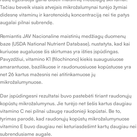
Tačiau beveik visais atvejais mikrožalumynai turėjo žymiai
didesnę vitaminų ir karotenoidų koncentraciją nei tie patys
augalai pilnai subrendę.
Remiantis JAV Nacionaline maistinių medžiagų duomenų
baze (USDA National Nutrient Database), nustatyta, kad kai
kuriuose augaluose šis skirtumas yra išties įspūdingas.
Pavyzdžiui, vitamino K1 (filochinono) kiekis suaugusiuose
amarantuose, bazilikuose ir raudonuosiuose kopūstuose yra
net 26 kartus mažesnis nei atitinkamuose jų
mikrožalumynuose.
Dar įspūdingesni rezultatai buvo pastebėti tiriant raudonųjų
kopūstų mikrožalumynus. Jie turėjo net šešis kartus daugiau
vitamino C nei pilnai užaugę raudonieji kopūstai. Be to,
tyrimas parodė, kad raudonųjų kopūstų mikrožalumynuose
vitamino E buvo daugiau nei keturiasdešimt kartų daugiau nei
subrendusiame augale.