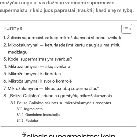
mažyčiai augalai vis dažniau vadinami supermaisto
supermaistu ir kaip juos paprastai įtraukti į kasdienę mitybą.
Turinys
Žaliasis supermaistas: kaip mikrožalumynai stiprina sveikatą
Mikrožalumynai – keturiasdešimt kartų daugiau maistinių
medžiagų
Kodėl supermaistas yra svarbus?
Mikrožalumynai – akių sveikatai
Mikrožalumynai ir diabetas
Mikrožalumynai ir svorio kontrolė
Mikrožalumynai – tikras „sriubų supermaistas“
„Belize Callaloo“ sriuba su garstyčių mikrožalumynais
Belize Callaloo sriubos su mikrožalumynais receptas
Ingredientai
Gaminimo instrukcija
Pastaba
Žaliasis supermaistas: kaip