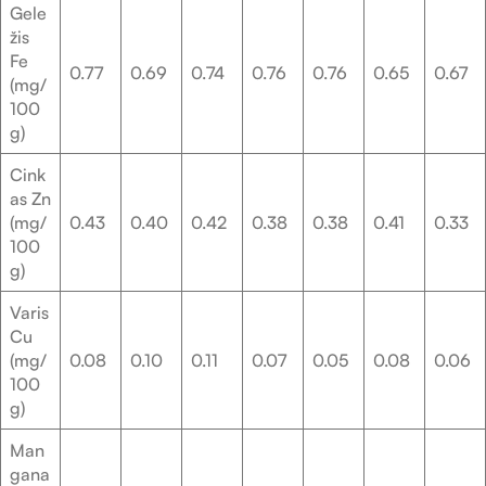
Gele
žis
Fe
0.77
0.69
0.74
0.76
0.76
0.65
0.67
(mg/
100
g)
Cink
as Zn
(mg/
0.43
0.40
0.42
0.38
0.38
0.41
0.33
100
g)
Varis
Cu
(mg/
0.08
0.10
0.11
0.07
0.05
0.08
0.06
100
g)
Man
gana