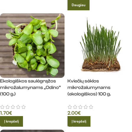
Daugiau
Ekologiškos saulėgrąžos
Kviečių sėklos
mikrožalumynams „Odino“
mikrožalumynams
(100 g.)
(ekologiškos) 100 g.
1.70
€
2.00
€
Į krepšelį
Į krepšelį