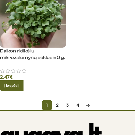
Daikon ridikėlių
mikrožalumynų sėklos 50 g.
2.47
€
Į krepšelį
1
2
3
4
→