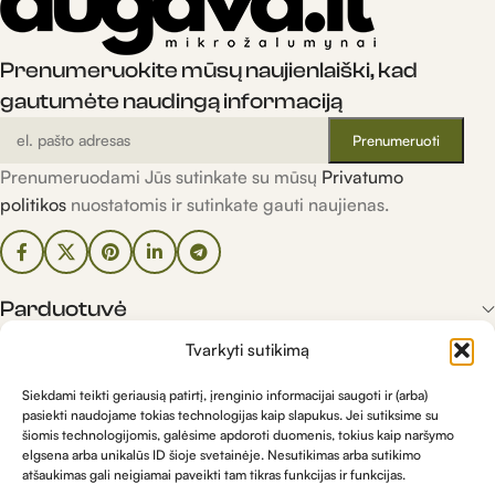
Prenumeruokite mūsų naujienlaiški, kad
gautumėte naudingą informaciją
Prenumeruodami Jūs sutinkate su mūsų
Privatumo
politikos
nuostatomis ir sutinkate gauti naujienas.
Parduotuvė
Tvarkyti sutikimą
Informacija
Siekdami teikti geriausią patirtį, įrenginio informacijai saugoti ir (arba)
pasiekti naudojame tokias technologijas kaip slapukus. Jei sutiksime su
šiomis technologijomis, galėsime apdoroti duomenis, tokius kaip naršymo
Kontaktai
elgsena arba unikalūs ID šioje svetainėje. Nesutikimas arba sutikimo
atšaukimas gali neigiamai paveikti tam tikras funkcijas ir funkcijas.