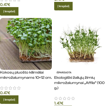
0.47
€
Į krepšelį
Į krepšelį
Kokosų pluošto kilimėliai
IŠPARDUOTA
mikrožalumynams 10×12 cm.
Ekologiški žaliųjų žirnių
mikrožalumynai „Affila“ (100
g.)
0.47
€
Į krepšelį
1.47
€