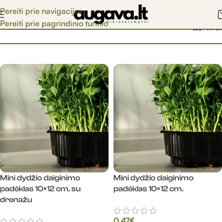
Pereiti prie navigacijos
Pereiti prie pagrindinio turinio
Pradžia
/
Parduotuvė
Filtrai
Mini dydžio daiginimo
Mini dydžio daiginimo
padėklas 10×12 cm. su
padėklas 10×12 cm.
drenažu
0.47
€