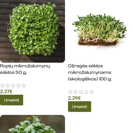
Ropių mikrožalumynų
Ožragės sėklos
sėklos 50 g.
mikrožalumynams
(ekologiškos) 100 g.
2.27
€
2.29
€
Į krepšelį
Į krepšelį