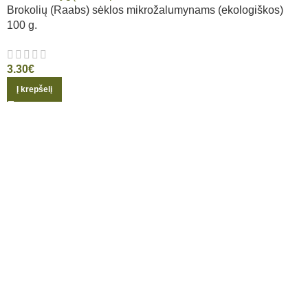
Brokolių (Raabs) sėklos mikrožalumynams (ekologiškos)
100 g.
3.30
€
Į krepšelį