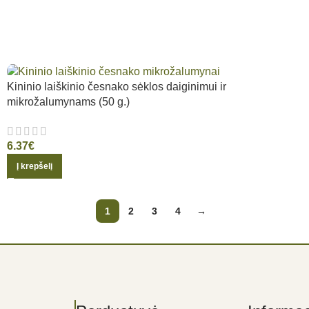
Kininio laiškinio česnako sėklos daiginimui ir
mikrožalumynams (50 g.)
6.37
€
Į krepšelį
1
2
3
4
→