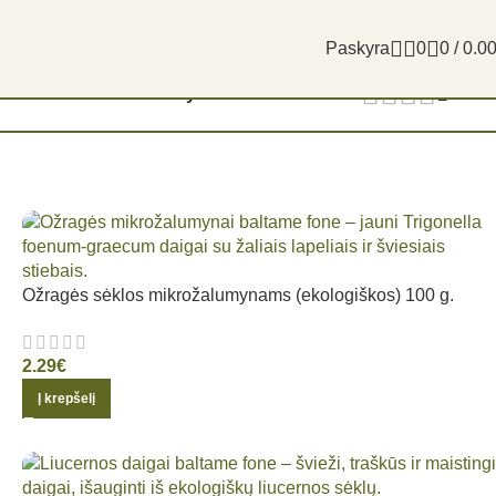
Paskyra
0
0
/
0.0
Filtrai
Rodyti
9
12
18
24
Ožragės sėklos mikrožalumynams (ekologiškos) 100 g.
2.29
€
Į krepšelį