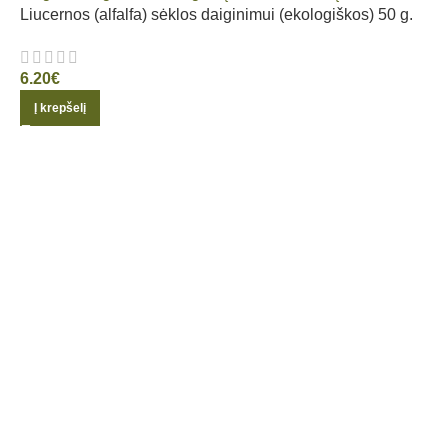
Liucernos (alfalfa) sėklos daiginimui (ekologiškos) 50 g.
6.20
€
Į krepšelį