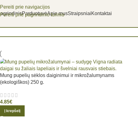
Pereiti prie navigacijos
agrindinis
Parduotuvė
Apie mus
Straipsniai
Kontaktai
Pereiti prie pagrindinio turinio
Pradžia
/
Parduotuvė
Mung pupelių sėklos daiginimui ir mikrožalumynams
(ekologiškos) 250 g.
4.85
€
Į krepšelį