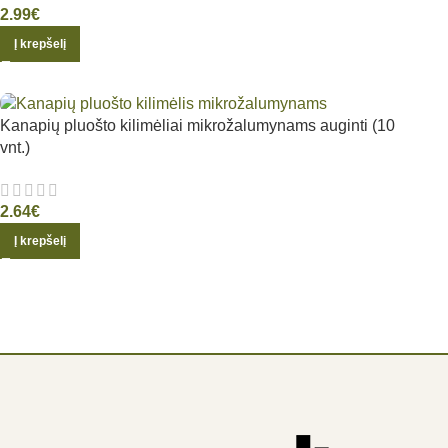
2.99
€
Į krepšelį
Kanapių pluošto kilimėliai mikrožalumynams auginti (10
vnt.)
2.64
€
Į krepšelį