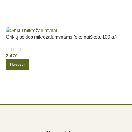
Grikių sėklos mikrožalumynams (ekologiškos, 100 g.)
2.47
€
Į krepšelį