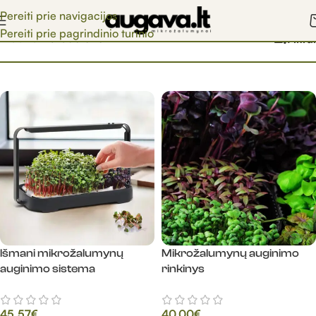
Pereiti prie navigacijos
Pereiti prie pagrindinio turinio
Pradžia
/
Parduotuvė
Filtrai
Išmani mikrožalumynų
Mikrožalumynų auginimo
auginimo sistema
rinkinys
45.57
€
40.00
€