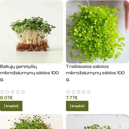
Baltųjų garstyčių
Traškiosios salotos
mikrožalumynų sėklos 100
mikrožalumynų sėklos 100
g.
g.
8.07
€
7.77
€
Į krepšelį
Į krepšelį