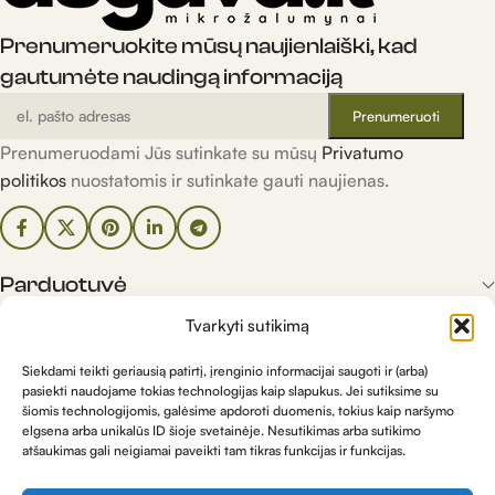
Prenumeruokite mūsų naujienlaiški, kad
gautumėte naudingą informaciją
Prenumeruodami Jūs sutinkate su mūsų
Privatumo
politikos
nuostatomis ir sutinkate gauti naujienas.
Parduotuvė
Tvarkyti sutikimą
Informacija
Siekdami teikti geriausią patirtį, įrenginio informacijai saugoti ir (arba)
pasiekti naudojame tokias technologijas kaip slapukus. Jei sutiksime su
šiomis technologijomis, galėsime apdoroti duomenis, tokius kaip naršymo
Kontaktai
elgsena arba unikalūs ID šioje svetainėje. Nesutikimas arba sutikimo
atšaukimas gali neigiamai paveikti tam tikras funkcijas ir funkcijas.