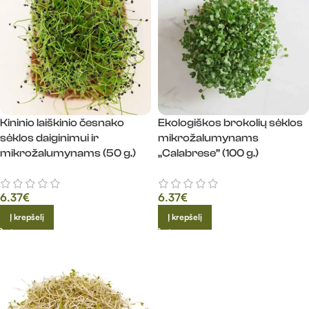
Kininio laiškinio česnako
Ekologiškos brokolių sėklos
sėklos daiginimui ir
mikrožalumynams
mikrožalumynams (50 g.)
„Calabrese” (100 g.)
6.37
€
6.37
€
Į krepšelį
Į krepšelį