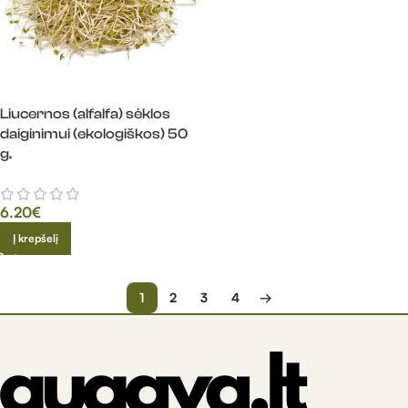
Liucernos (alfalfa) sėklos
daiginimui (ekologiškos) 50
g.
6.20
€
Į krepšelį
1
2
3
4
→