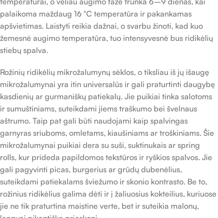
temperatūrai, o vėliau augimo fazė trunka 6–9 dienas, kai
palaikoma maždaug 16 °C temperatūra ir pakankamas
apšvietimas. Laistyti reikia dažnai, o svarbu žinoti, kad kuo
žemesnė augimo temperatūra, tuo intensyvesnė bus ridikėlių
stiebų spalva.
Rožinių ridikėlių mikrožalumynų sėklos, o tiksliau iš jų išaugę
mikrožalumynai yra itin universalūs ir gali praturtinti daugybę
kasdienių ar gurmaniškų patiekalų. Jie puikiai tinka salotoms
ir sumuštiniams, suteikdami jiems traškumo bei švelnaus
aštrumo. Taip pat gali būti naudojami kaip spalvingas
garnyras sriuboms, omletams, kiaušiniams ar troškiniams. Šie
mikrožalumynai puikiai dera su suši, suktinukais ar spring
rolls, kur prideda papildomos tekstūros ir ryškios spalvos. Jie
gali pagyvinti picas, burgerius ar grūdų dubenėlius,
suteikdami patiekalams šviežumo ir skonio kontrasto. Be to,
rožinius ridikėlius galima dėti ir į žaliuosius kokteilius, kuriuose
jie ne tik praturtina maistine verte, bet ir suteikia malonų,
lengvai pikantišką prieskonį.