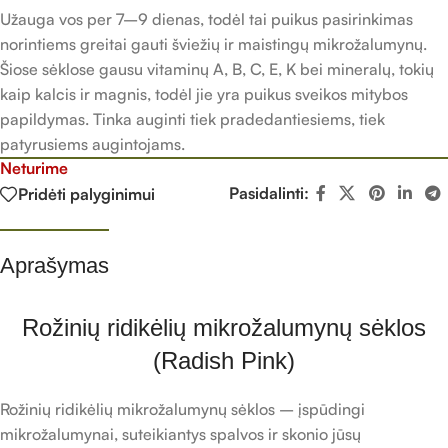
Užauga vos per 7–9 dienas, todėl tai puikus pasirinkimas
norintiems greitai gauti šviežių ir maistingų mikrožalumynų.
Šiose sėklose gausu vitaminų A, B, C, E, K bei mineralų, tokių
kaip kalcis ir magnis, todėl jie yra puikus sveikos mitybos
papildymas. Tinka auginti tiek pradedantiesiems, tiek
patyrusiems augintojams.
Neturime
Pasidalinti:
Pridėti palyginimui
Aprašymas
Rožinių ridikėlių mikrožalumynų sėklos
(Radish Pink)
Rožinių ridikėlių mikrožalumynų sėklos – įspūdingi
mikrožalumynai, suteikiantys spalvos ir skonio jūsų