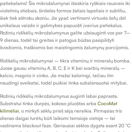
patiekalams! Šie mikrožalumynai išsiskiria ryškiais rausvais iki
violetinių stiebais, širdelės formos žaliais lapeliais ir subtiliu,
šiek tiek aštroku skoniu. Jie ypač vertinami virtuvės šefų dėl
unikalaus vaizdo ir galimybės papuošti įvairius patiekalus.
Rožinių ridikėlių mikrožalumynus galite užsiauginti vos per 7–
9 dienas, todėl tai greitas ir patogus būdas pasipildyti
šviežiomis, traškiomis bei maistingomis žalumynų porcijomis.
Ridikėlių mikrožalumynai – tikra vitaminų ir mineralų bomba.
Juose gausu vitaminų A, B, C, E ir K bei svarbių mineralų –
kalcio, magnio ir cinko. Jie mažai kaloringi, tačiau itin
naudingi sveikatai, todėl puikiai tinka subalansuotai mitybai.
Rožinių ridikėlių mikrožalumynus auginti labai paprasta.
Substratui tinka durpės, kokoso pluoštas arba
CocoMat
kilimėliai
, o mirkyti sėklų prieš sėją nereikia. Pirmąsias tris
dienas daigai turėtų būti laikomi tamsioje vietoje – tai
vadinama blackout faze. Geriausiai sėklos dygsta esant 20 °C