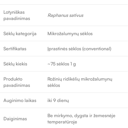
Lotyniškas
Raphanus sativus
pavadinimas
Sėklų kategorija
Mikrožalumynų sėklos
Sertifikatas
Įprastinės sėklos (conventional)
Sėklų kiekis
~75 sėklos 1 g
Produkto
Rožinių ridikėlių mikrožalumynų
pavadinimas
sėklos
Auginimo laikas
iki 9 dienų
Be mirkymo, dygsta ir žemesnėje
Daiginimas
temperatūroje