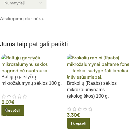
Atsiliepimų dar nėra.
Jums taip pat gali patikti
Baltųjų garstyčių
mikrožalumynų sėklos 100 g.
Brokolių (Raabs) sėklos
mikrožalumynams
(ekologiškos) 100 g.
8.07
€
Į krepšelį
3.30
€
Į krepšelį