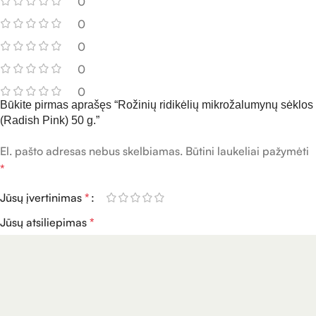
0
0
0
0
0
Būkite pirmas aprašęs “Rožinių ridikėlių mikrožalumynų sėklos
(Radish Pink) 50 g.”
El. pašto adresas nebus skelbiamas.
Būtini laukeliai pažymėti
*
Jūsų įvertinimas
*
Jūsų atsiliepimas
*